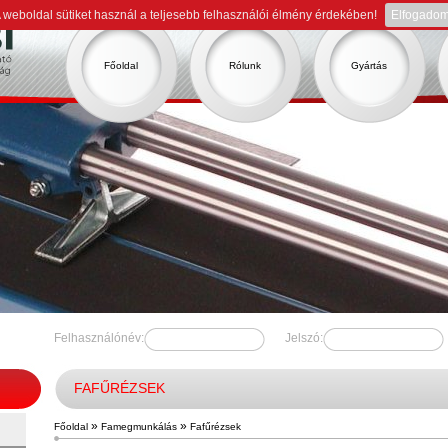
 weboldal sütiket használ a teljesebb felhasználói élmény érdekében!
Elfogado
Főoldal
Rólunk
Gyártás
Felhasználónév:
Jelszó:
FAFŰRÉZSEK
»
»
Főoldal
Famegmunkálás
Fafűrézsek