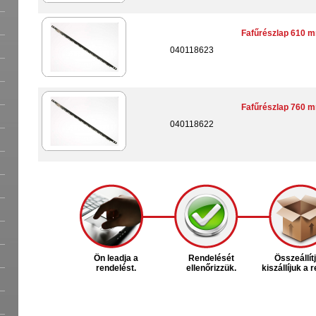
Fafűrészlap 610 
040118623
Fafűrészlap 760 
040118622
Ön leadja a
Rendelését
Összeállít
rendelést.
ellenőrizzük.
kiszállíjuk a 