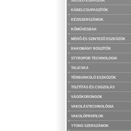
JELÖLŐ ESZKÖZÖK
KÁBELCSUPASZÍTÓK
KÉZISZERSZÁMOK
KŐMŰVESBAK
MÉRŐ-ÉS SZINTEZŐ ESZKÖZÖK
RAKOMÁNY RÖGZÍTŐK
STYROPOR TECHNOLOGIA
TALICSKA
TÉRBURKOLÓ ESZKÖZÖK
TISZTÍTÁS ÉS CSISZOLÁS
VÁGÓKORONGOK
VAKOLÁSTECHNOLÓGIA
VAKOLÓPROFILOK
YTONG SZERSZÁMOK