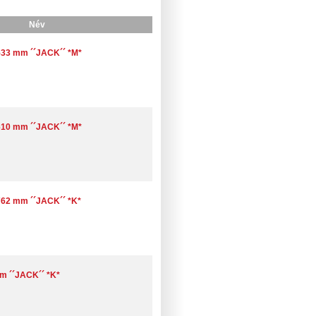
Név
533 mm ´´JACK´´ *M*
610 mm ´´JACK´´ *M*
762 mm ´´JACK´´ *K*
m ´´JACK´´ *K*