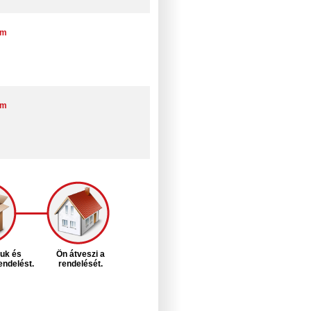
mm
mm
juk és
Ön átveszi a
rendelést.
rendelését.