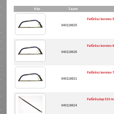
Kép
T.azon
Fafűrész keretes 
040118625
Fafűrész keretes 
040118626
Fafűrész keretes 
040118621
Fafűrészlap 533 m
040118624