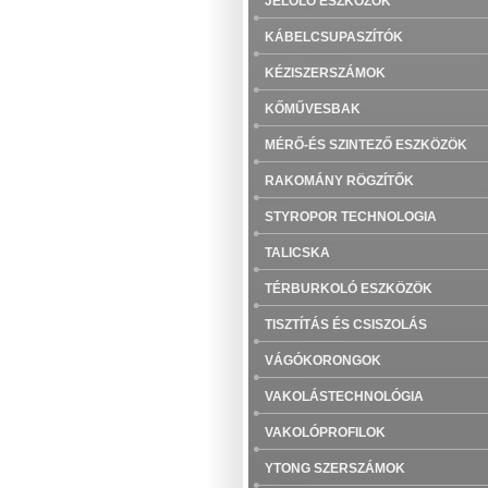
JELÖLŐ ESZKÖZÖK
KÁBELCSUPASZÍTÓK
KÉZISZERSZÁMOK
KŐMŰVESBAK
MÉRŐ-ÉS SZINTEZŐ ESZKÖZÖK
RAKOMÁNY RÖGZÍTŐK
STYROPOR TECHNOLOGIA
TALICSKA
TÉRBURKOLÓ ESZKÖZÖK
TISZTÍTÁS ÉS CSISZOLÁS
VÁGÓKORONGOK
VAKOLÁSTECHNOLÓGIA
VAKOLÓPROFILOK
YTONG SZERSZÁMOK