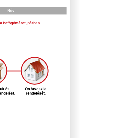
Név
m befógóméret, párban
juk és
Ön átveszi a
rendelést.
rendelését.