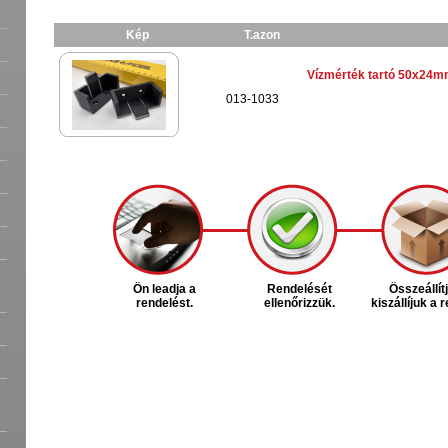
Kép
T.azon
Vízmérték tartó 50x24m
013-1033
Ön leadja a
Rendelését
Összeállít
rendelést.
ellenőrizzük.
kiszállíjuk a 