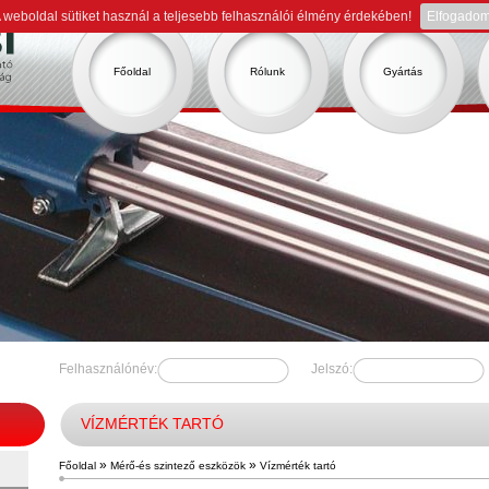
 weboldal sütiket használ a teljesebb felhasználói élmény érdekében!
Elfogado
Főoldal
Rólunk
Gyártás
Felhasználónév:
Jelszó:
VÍZMÉRTÉK TARTÓ
»
»
Főoldal
Mérő-és szintező eszközök
Vízmérték tartó