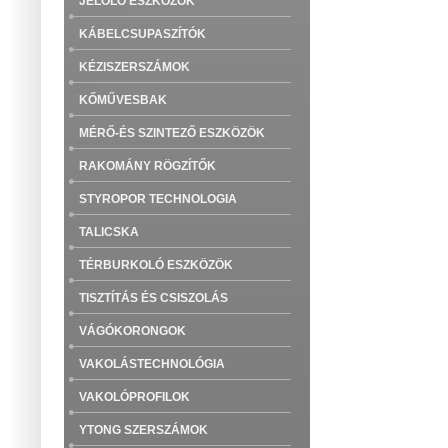
JELÖLŐ ESZKÖZÖK
KÁBELCSUPASZÍTÓK
KÉZISZERSZÁMOK
KŐMŰVESBAK
MÉRŐ-ÉS SZINTEZŐ ESZKÖZÖK
RAKOMÁNY RÖGZÍTŐK
STYROPOR TECHNOLOGIA
TALICSKA
TÉRBURKOLÓ ESZKÖZÖK
TISZTÍTÁS ÉS CSISZOLÁS
VÁGÓKORONGOK
VAKOLÁSTECHNOLÓGIA
VAKOLÓPROFILOK
YTONG SZERSZÁMOK