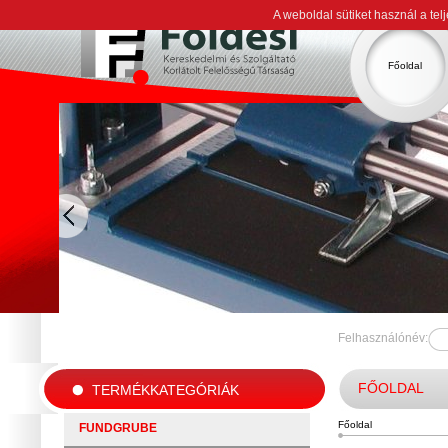
A weboldal sütiket használ a te
Főoldal
Felhasználónév:
FŐOLDAL
TERMÉKKATEGÓRIÁK
Főoldal
FUNDGRUBE