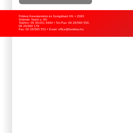
Földesi Kereskedelmi és Szolgáltató Kft. • 2083
Solymár, Vasút u. 60.
Telefon: 06 30/201 9494 • Tel./Fax: 06 26/560 550,
06 26/360 178
Fax: 06 26/560 552 • Email: office@foeldesi.hu