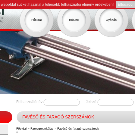
 weboldal sütiket használ a teljesebb felhasználói élmény érdekében!
Elfogado
Főoldal
Rólunk
Gyártás
Felhasználónév:
Jelszó:
FAVÉSŐ ÉS FARAGÓ SZERSZÁMOK
»
»
Főoldal
Famegmunkálás
Favéső és faragó szerszámok