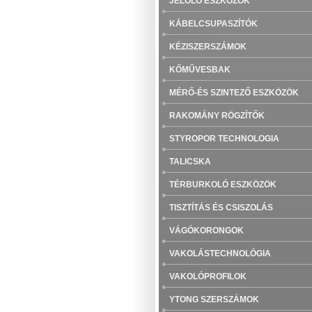
JELÖLŐ ESZKÖZÖK
KÁBELCSUPASZÍTÓK
KÉZISZERSZÁMOK
KŐMŰVESBAK
MÉRŐ-ÉS SZINTEZŐ ESZKÖZÖK
RAKOMÁNY RÖGZÍTŐK
STYROPOR TECHNOLOGIA
TALICSKA
TÉRBURKOLÓ ESZKÖZÖK
TISZTÍTÁS ÉS CSISZOLÁS
VÁGÓKORONGOK
VAKOLÁSTECHNOLÓGIA
VAKOLÓPROFILOK
YTONG SZERSZÁMOK