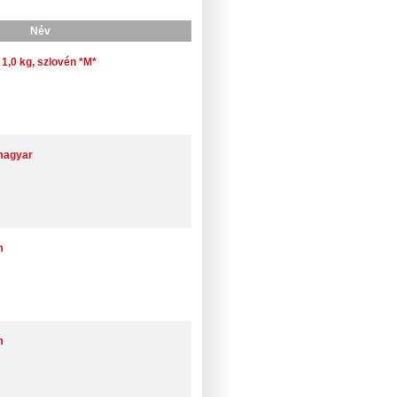
Név
1,0 kg, szlovén *M*
magyar
m
m