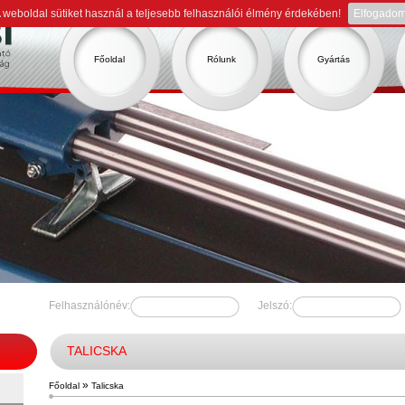
 weboldal sütiket használ a teljesebb felhasználói élmény érdekében!
Elfogado
Főoldal
Rólunk
Gyártás
Felhasználónév:
Jelszó:
TALICSKA
»
Főoldal
Talicska