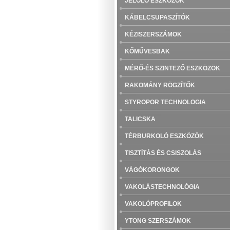
JELÖLŐ ESZKÖZÖK
KÁBELCSUPASZÍTÓK
KÉZISZERSZÁMOK
KŐMŰVESBAK
MÉRŐ-ÉS SZINTEZŐ ESZKÖZÖK
RAKOMÁNY RÖGZÍTŐK
STYROPOR TECHNOLOGIA
TALICSKA
TÉRBURKOLÓ ESZKÖZÖK
TISZTÍTÁS ÉS CSISZOLÁS
VÁGÓKORONGOK
VAKOLÁSTECHNOLÓGIA
VAKOLÓPROFILOK
YTONG SZERSZÁMOK