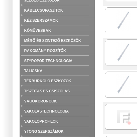
JELÖLŐ ESZKÖZÖK
KÁBELCSUPASZÍTÓK
KÉZISZERSZÁMOK
KŐMŰVESBAK
MÉRŐ-ÉS SZINTEZŐ ESZKÖZÖK
RAKOMÁNY RÖGZÍTŐK
STYROPOR TECHNOLOGIA
TALICSKA
TÉRBURKOLÓ ESZKÖZÖK
TISZTÍTÁS ÉS CSISZOLÁS
VÁGÓKORONGOK
VAKOLÁSTECHNOLÓGIA
VAKOLÓPROFILOK
YTONG SZERSZÁMOK