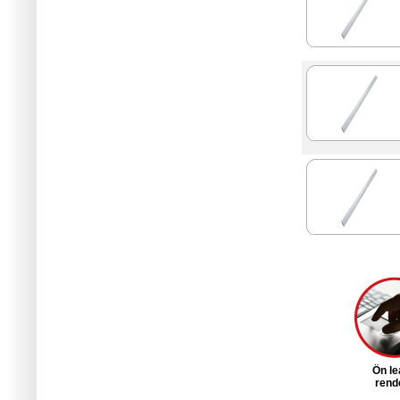
Ön le
rende