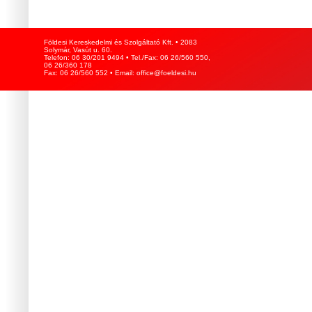
Földesi Kereskedelmi és Szolgáltató Kft. • 2083
Solymár, Vasút u. 60.
Telefon: 06 30/201 9494 • Tel./Fax: 06 26/560 550,
06 26/360 178
Fax: 06 26/560 552 • Email: office@foeldesi.hu