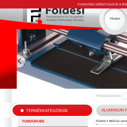
A weboldal sütiket használ a te
Főoldal
Felhasználónév:
ALUMINIUM 
TERMÉKKATEGÓRIÁK
»
FUNDGRUBE
Főoldal
Mérő-és szin