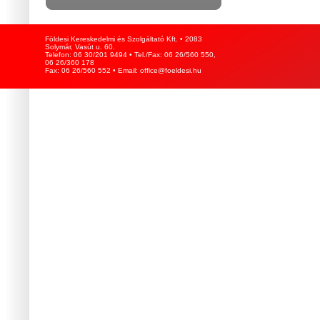
Földesi Kereskedelmi és Szolgáltató Kft. • 2083
Solymár, Vasút u. 60.
Telefon: 06 30/201 9494 • Tel./Fax: 06 26/560 550,
06 26/360 178
Fax: 06 26/560 552 • Email: office@foeldesi.hu