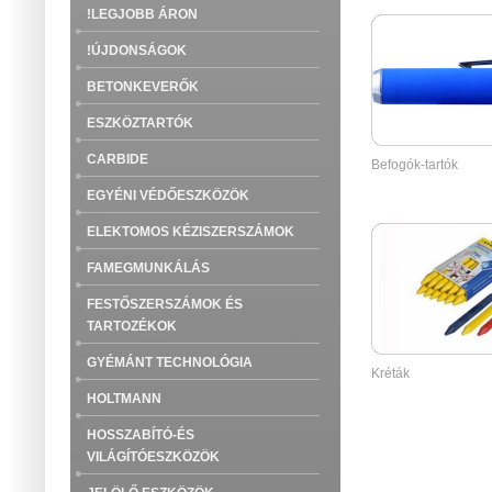
!LEGJOBB ÁRON
!ÚJDONSÁGOK
BETONKEVERŐK
ESZKÖZTARTÓK
CARBIDE
Befogók-tartók
EGYÉNI VÉDŐESZKÖZÖK
ELEKTOMOS KÉZISZERSZÁMOK
FAMEGMUNKÁLÁS
FESTŐSZERSZÁMOK ÉS
TARTOZÉKOK
GYÉMÁNT TECHNOLÓGIA
Kréták
HOLTMANN
HOSSZABÍTÓ-ÉS
VILÁGÍTÓESZKÖZÖK