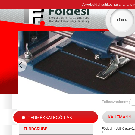
A weboldal sütiket használ a te
Főoldal
Felhasználónév:
KAUFMANN
TERMÉKKATEGÓRIÁK
»
FUNDGRUBE
Főoldal
Jelölő eszkö