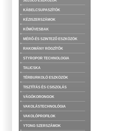
JELÖLŐ ESZKÖZÖK
KÁBELCSUPASZÍTÓK
KÉZISZERSZÁMOK
KŐMŰVESBAK
MÉRŐ-ÉS SZINTEZŐ ESZKÖZÖK
RAKOMÁNY RÖGZÍTŐK
STYROPOR TECHNOLOGIA
TALICSKA
TÉRBURKOLÓ ESZKÖZÖK
TISZTÍTÁS ÉS CSISZOLÁS
VÁGÓKORONGOK
VAKOLÁSTECHNOLÓGIA
VAKOLÓPROFILOK
YTONG SZERSZÁMOK