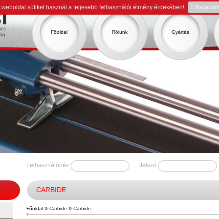
 weboldal sütiket használ a teljesebb felhasználói élmény érdekében!
Elfogado
Főoldal
Rólunk
Gyártás
Felhasználónév:
Jelszó:
CARBIDE
»
»
Főoldal
Carbide
Carbide