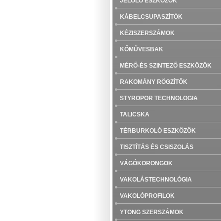
JELÖLŐ ESZKÖZÖK
KÁBELCSUPASZÍTÓK
KÉZISZERSZÁMOK
KŐMŰVESBAK
MÉRŐ-ÉS SZINTEZŐ ESZKÖZÖK
RAKOMÁNY RÖGZÍTŐK
STYROPOR TECHNOLOGIA
TALICSKA
TÉRBURKOLÓ ESZKÖZÖK
TISZTÍTÁS ÉS CSISZOLÁS
VÁGÓKORONGOK
VAKOLÁSTECHNOLÓGIA
VAKOLÓPROFILOK
YTONG SZERSZÁMOK