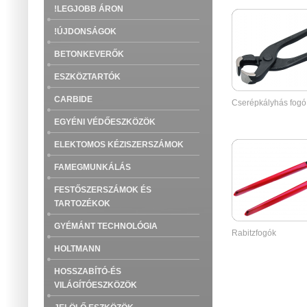
!LEGJOBB ÁRON
!ÚJDONSÁGOK
BETONKEVERŐK
ESZKÖZTARTÓK
CARBIDE
Cserépkályhás fogó
EGYÉNI VÉDŐESZKÖZÖK
ELEKTOMOS KÉZISZERSZÁMOK
FAMEGMUNKÁLÁS
FESTŐSZERSZÁMOK ÉS
TARTOZÉKOK
GYÉMÁNT TECHNOLÓGIA
Rabitzfogók
HOLTMANN
HOSSZABÍTÓ-ÉS
VILÁGÍTÓESZKÖZÖK