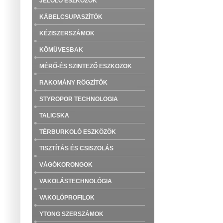
JELÖLŐ ESZKÖZÖK
KÁBELCSUPASZÍTÓK
KÉZISZERSZÁMOK
KŐMŰVESBAK
MÉRŐ-ÉS SZINTEZŐ ESZKÖZÖK
RAKOMÁNY RÖGZÍTŐK
STYROPOR TECHNOLOGIA
TALICSKA
TÉRBURKOLÓ ESZKÖZÖK
TISZTÍTÁS ÉS CSISZOLÁS
VÁGÓKORONGOK
VAKOLÁSTECHNOLÓGIA
VAKOLÓPROFILOK
YTONG SZERSZÁMOK