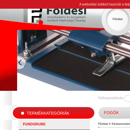
A weboldal sütiket használ a te
Főoldal
Felhasználónév:
FOGÓK
TERMÉKKATEGÓRIÁK
»
FUNDGRUBE
Főoldal
Kéziszerszá