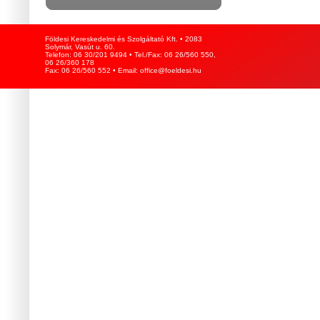
Földesi Kereskedelmi és Szolgáltató Kft. • 2083
Solymár, Vasút u. 60.
Telefon: 06 30/201 9494 • Tel./Fax: 06 26/560 550,
06 26/360 178
Fax: 06 26/560 552 • Email: office@foeldesi.hu